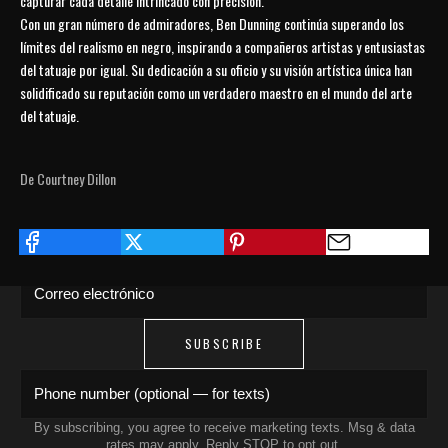
capturar cada detalle intrincado con precisión.
Con un gran número de admiradores, Ben Dunning continúa superando los
límites del realismo en negro, inspirando a compañeros artistas y entusiastas
del tatuaje por igual. Su dedicación a su oficio y su visión artística única han
solidificado su reputación como un verdadero maestro en el mundo del arte
del tatuaje.
JOIN THE COLLECTIVE
De Courtney Dillon
Save 15% on your first order. Get exclusive
drops, artist features & early access delivered
to your inbox and phone.
Correo electrónico
SUBSCRIBE
Phone number (optional — for texts)
By subscribing, you agree to receive marketing texts. Msg & data
rates may apply. Reply STOP to opt out.