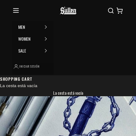
Ir al contenido
Please
Sullen
Buscar
Cesta
note:
This
website
MEN
includes
an
WOMEN
accessibility
SALE
system.
INICIAR SESIÓN
SHOPPING CART
La cesta está vacía
La cesta está vacía